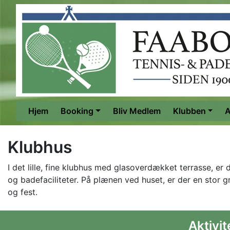
Hjem
Booking
Bliv Medlem
Klubben
A
Klubhus
I det lille, fine klubhus med glasoverdækket terrasse, 
og badefaciliteter. På plænen ved huset, er der en stor gr
og fest.
Aktivit