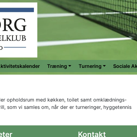
ktivitetskalender
Træning
Turnering
Sociale Ak
er der opholdsrum med køkken, toilet samt omklædnings-
ill, som vi samles om, når der er turneringer, hyggetennis
eter
Kontakt